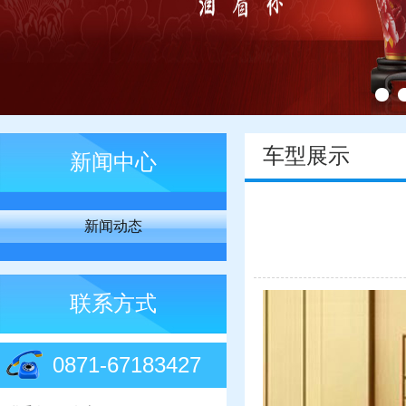
车型展示
新闻中心
新闻动态
联系方式
0871-67183427