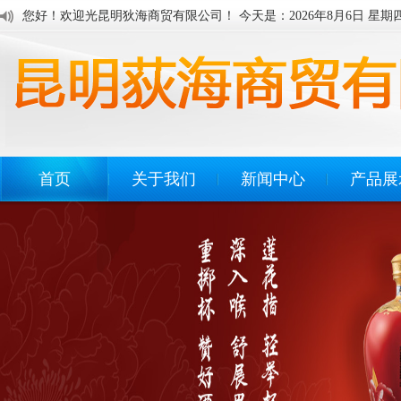
您好！欢迎光昆明狄海商贸有限公司！ 今天是：
2026年8月6日 星期
首页
关于我们
新闻中心
产品展