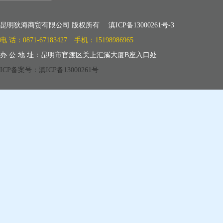
昆明狄海商贸有限公司 版权所有 滇ICP备13000261号-3
电 话：0871-67183427 手机：15198986965
办 公 地 址：昆明市官渡区关上汇溪大厦B座入口处
ICP备案号：滇ICP备13000261号