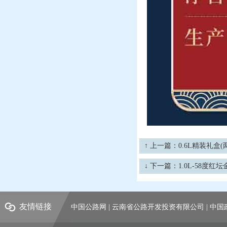
↑ 上一篇：
0.6L精装礼盒(
↓ 下一篇：
1.0L-58度红
友情链接
中国公路网
|
云南省公路开发投资有限公司
|
中国