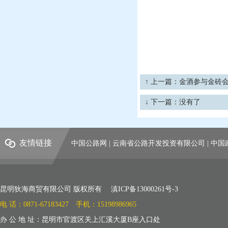
↑ 上一篇：
金酒参与金砖
↓ 下一篇：没有了
友情链接
中国公路网
|
云南省公路开发投资有限公司
|
中国
昆明狄海商贸有限公司 版权所有 滇ICP备13000261号-3
电 话：0871-67183427 手机：15198986965
办 公 地 址：昆明市官渡区关上汇溪大厦B座入口处