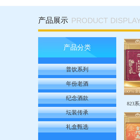
产品展示
PRODUCT DISPLA
产品分类
普饮系列
年份老酒
纪念酒款
百龙金门高粱酒
823系
坛装传承
礼盒甄选