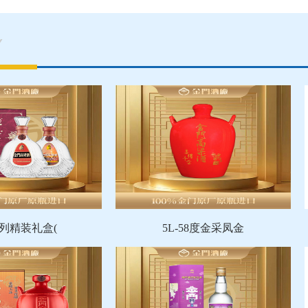
Y
列精装礼盒(
5L-58度金采凤金