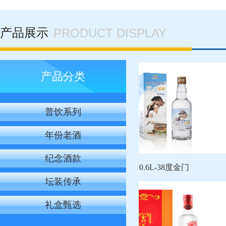
产品展示
PRODUCT DISPLAY
产品分类
普饮系列
年份老酒
纪念酒款
L-58度金采凤金
0.6L-38度金门
坛装传承
礼盒甄选