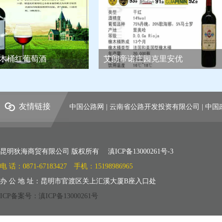
木桶红葡萄酒
艾朗帝诺庄园克里安优
友情链接
中国公路网
|
云南省公路开发投资有限公司
|
中国
昆明狄海商贸有限公司 版权所有 滇ICP备13000261号-3
电 话：0871-67183427 手机：15198986965
办 公 地 址：昆明市官渡区关上汇溪大厦B座入口处
ICP备案号：滇ICP备13000261号